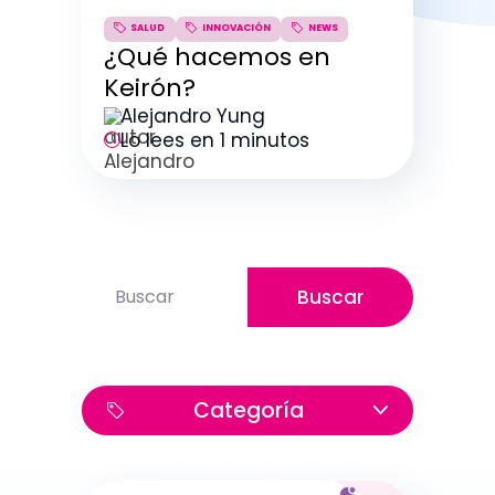
¿Qué hacemos en
Keirón?
Alejandro Yung
Lo lees en 1 minutos
Esto es un campo de búsqueda con una función 
SALUD
INNOVACIÓN
NEW
Buscar
No hay sugerencias porque el campo de bús
Categoría