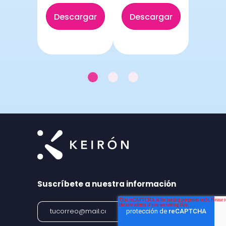
argar
Desc
Descargar
Descargar
ook
eb
Onepager
Brochure
Suscríbete a nuestra información