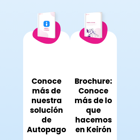
oce
Conoce
Brochure:
Co
 de
más de
Conoce
má
stra
nuestra
más de lo
nue
ción
solución
que
sol
canal
de
hacemos
Omni
Autopago
en Keirón